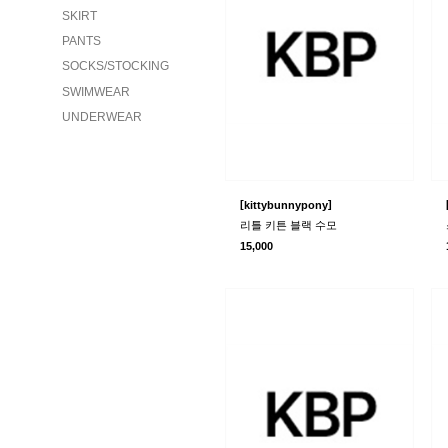
SKIRT
PANTS
SOCKS/STOCKING
SWIMWEAR
UNDERWEAR
[
]
kittybunnypony
리틀 키튼 블랙 수모
15,000