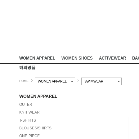
WOMEN APPAREL
WOMEN SHOES
ACTIVEWEAR
BA
해외명품
HOME
WOMEN APPAREL
SWIMWEAR
WOMEN APPAREL
OUTER
KNIT WEAR
T-SHIRTS
BLOUSES/SHIRTS
ONE-PIECE