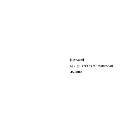
[
]
DYSON
다이슨 DYSON V7 Motorhead Cordless Vacuum
359,800