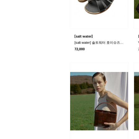
[
]
salt water
[salt water] 솔트워터 호이슈즈 오리지널 샌들 블랙 886
72,000