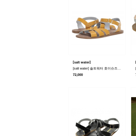
[
]
salt water
[salt water] 솔트워터 호이슈즈 오리지널 샌들 옐로우 815
72,000