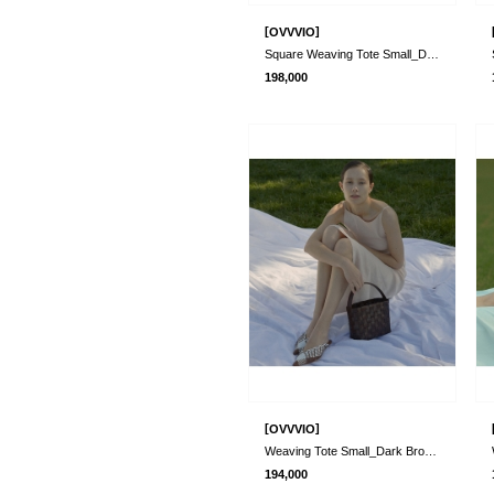
[
]
OVVVIO
Square Weaving Tote Small_Dark Brown (본사..
198,000
[
]
OVVVIO
Weaving Tote Small_Dark Brown (본사 검품 C급)..
194,000