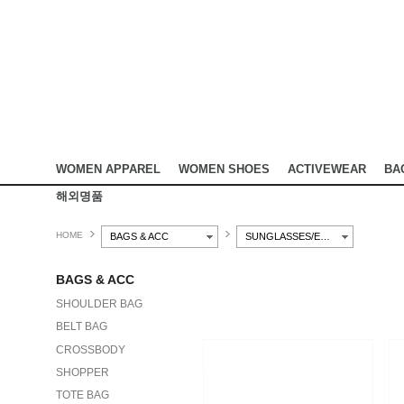
WOMEN APPAREL
WOMEN SHOES
ACTIVEWEAR
BA
해외명품
HOME
BAGS & ACC
SUNGLASSES/EYEWEAR
BAGS & ACC
SHOULDER BAG
BELT BAG
CROSSBODY
SHOPPER
TOTE BAG