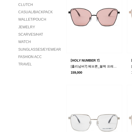
CLUTCH
CASUAL/BACKPACK
WALLET/POUCH
JEWELRY
SCARVES/HAT
WATCH
SUNGLASSES/EYEWEAR
FASHION ACC
[
]
HOLY NUMBER 7
TRAVEL
[홀리넘버7] 헤브론_블랙 프레임 레드렌즈 선글라스
159,000