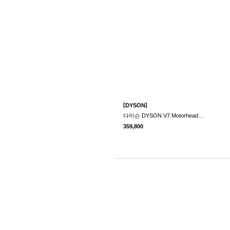
[
]
DYSON
다이슨 DYSON V7 Motorhead Cordless Vacuum
359,800